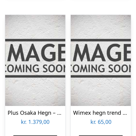
Plus Osaka Hegn – 180×93 cm – Fungicid beh. grundmalet hvid to gange – 17455-13
Wimex hegn trend classic rombe – 8279443065
kr.
1.379,00
kr.
65,00