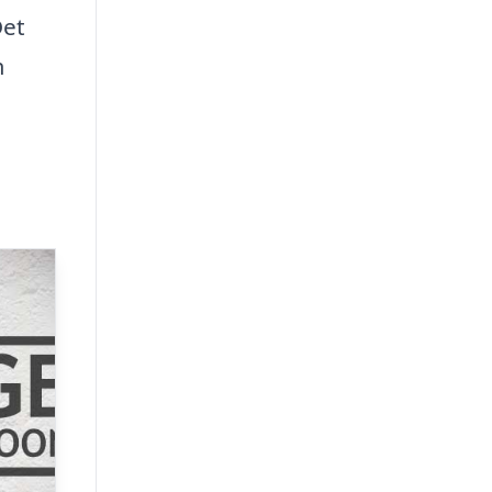
Det
m