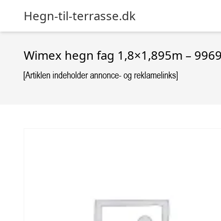
Hegn-til-terrasse.dk
Wimex hegn fag 1,8×1,895m – 996