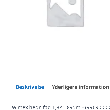
Beskrivelse
Yderligere information
Wimex hegn fag 1,8×1,895m – (996900003