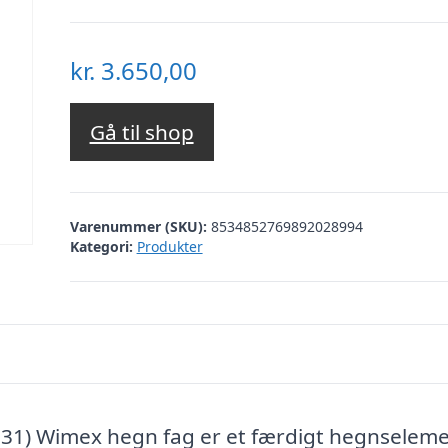
kr.
3.650,00
Gå til shop
Varenummer (SKU):
8534852769892028994
Kategori:
Produkter
1) Wimex hegn fag er et færdigt hegnseleme