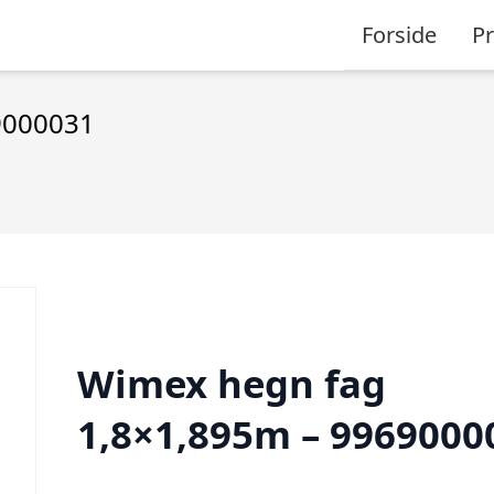
Forside
P
9000031
Wimex hegn fag
1,8×1,895m – 9969000