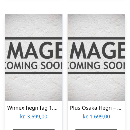
Wimex hegn fag 1,8×1,895m – 9979000027
Plus Osaka Hegn – 180×136 cm – Fungicid beh. grundmalet hvid to gange – 17453-13
kr.
3.699,00
kr.
1.699,00