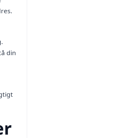
dres.
.
tå din
gtigt
er