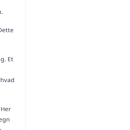
n.
Dette
g. Et
, hvad
 Her
hegn
e