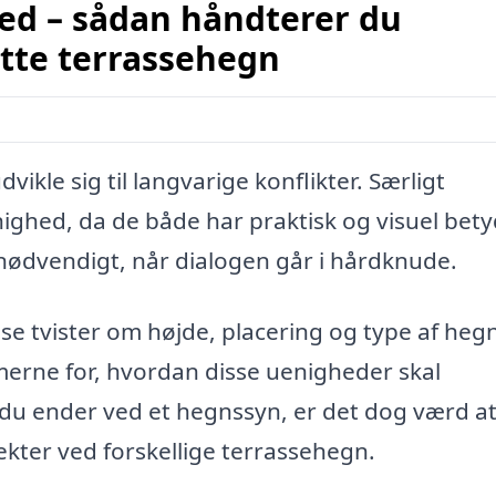
ed – sådan håndterer du
tte terrassehegn
kle sig til langvarige konflikter. Særligt
nighed, da de både har praktisk og visuel bet
ødvendigt, når dialogen går i hårdknude.
se tvister om højde, placering og type af heg
rne for, hvordan disse uenigheder skal
 du ender ved et hegnssyn, er det dog værd a
ekter ved forskellige terrassehegn.