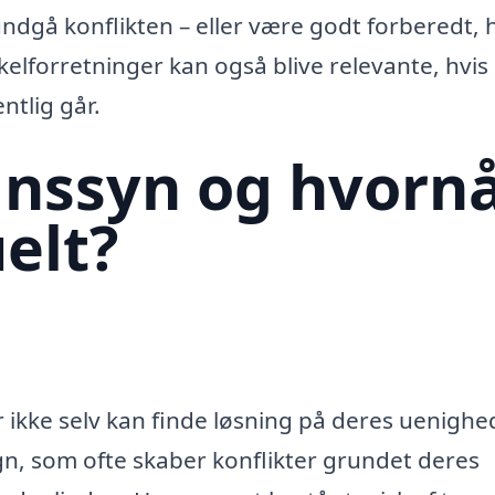
dgå konflikten – eller være godt forberedt, 
forretninger kan også blive relevante, hvis
ntlig går.
gnssyn og hvorn
uelt?
r ikke selv kan finde løsning på deres uenigh
n, som ofte skaber konflikter grundet deres