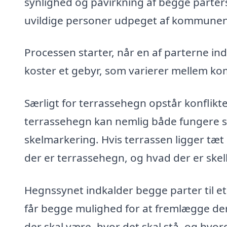
synlighed og påvirkning af begge parters
uvildige personer udpeget af kommunen, s
Processen starter, når en af parterne 
koster et gebyr, som varierer mellem 
Særligt for terrassehegn opstår konflikt
terrassehegn kan nemlig både fungere 
skelmarkering. Hvis terrassen ligger tæt
der er terrassehegn, og hvad der er skel
Hegnssynet indkalder begge parter til et
får begge mulighed for at fremlægge de
der skal være, hvor det skal stå, og hvo