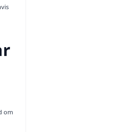
hvis
år
ed om