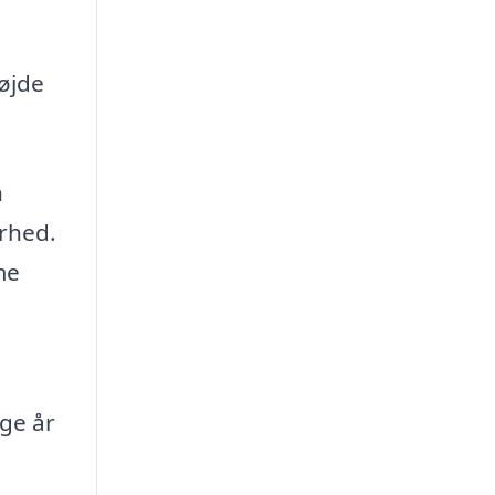
højde
n
arhed.
me
.
nge år