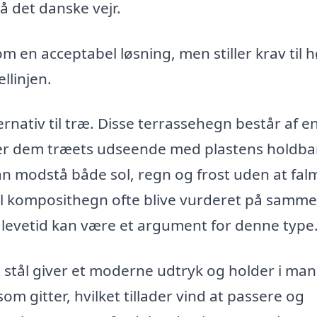
å det danske vejr.
en acceptabel løsning, men stiller krav til 
llinjen.
nativ til træ. Disse terrassehegn består af e
giver dem træets udseende med plastens holdb
n modstå både sol, regn og frost uden at fal
vil komposithegn ofte blive vurderet på samme
evetid kan være et argument for denne type
 stål giver et moderne udtryk og holder i ma
m gitter, hvilket tillader vind at passere og