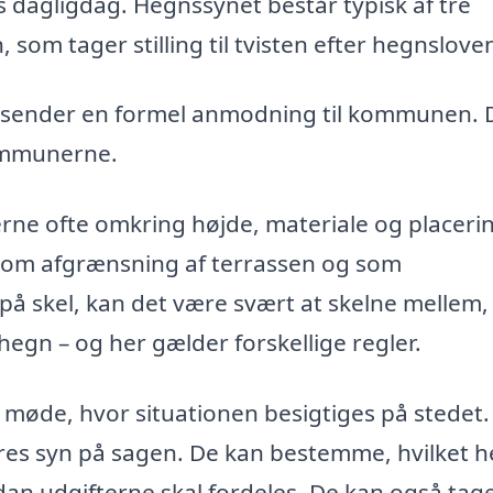
 dagligdag. Hegnssynet består typisk af tre
om tager stilling til tvisten efter hegnslove
indsender en formel anmodning til kommunen. 
kommunerne.
erne ofte omkring højde, materiale og placerin
som afgrænsning af terrassen og som
 på skel, kan det være svært at skelne mellem
hegn – og her gælder forskellige regler.
 møde, hvor situationen besigtiges på stedet.
res syn på sagen. De kan bestemme, hvilket 
rdan udgifterne skal fordeles. De kan også tag