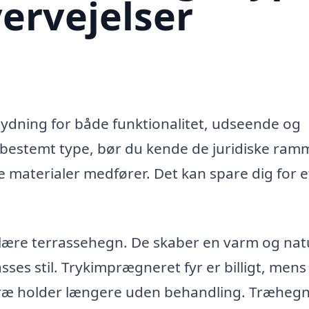
vervejelser
ydning for både funktionalitet, udseende og
n bestemt type, bør du kende de juridiske ram
e materialer medfører. Det kan spare dig for e
lære terrassehegn. De skaber en varm og natu
ses stil. Trykimprægneret fyr er billigt, mens
træ holder længere uden behandling. Træheg