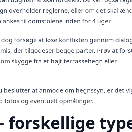
hegn overholder reglerne, eller om det skal æn
 ankes til domstolene inden for 4 uger.
dog forsøge at løse konflikten gennem dialog
is, der tilgodeser begge parter. Prøv at fors
m skygge fra et højt terrassehegn eller
 du beslutter at anmode om hegnssyn, er det vi
 fotos og eventuelt opmålinger.
 forskellige typ